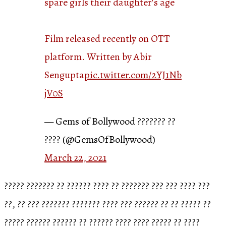
spare girls their daughter's age
Film released recently on OTT
platform. Written by Abir
Sengupta
pic.twitter.com/2YJ1Nb
jV0S
— Gems of Bollywood ??????? ??
???? (@GemsOfBollywood)
March 22, 2021
????? ??????? ?? ?????? ???? ?? ??????? ??? ??? ???? ???
??, ?? ??? ??????? ??????? ???? ??? ?????? ?? ?? ????? ??
????? ?????? ?????? ?? ?????? ???? ???? ????? ?? ????