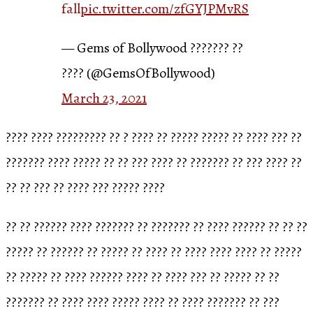
fall
pic.twitter.com/zfGYJPMvRS
— Gems of Bollywood ??????? ??
???? (@GemsOfBollywood)
March 23, 2021
???? ???? ????????? ?? ? ???? ?? ????? ????? ?? ???? ??? ??
??????? ???? ????? ?? ?? ??? ???? ?? ??????? ?? ??? ???? ??
?? ?? ??? ?? ???? ??? ????? ????
?? ?? ?????? ???? ??????? ?? ??????? ?? ???? ?????? ?? ?? ??
????? ?? ?????? ?? ????? ?? ???? ?? ???? ???? ???? ?? ?????
?? ????? ?? ???? ?????? ???? ?? ???? ??? ?? ????? ?? ??
??????? ?? ???? ???? ????? ???? ?? ???? ??????? ?? ???