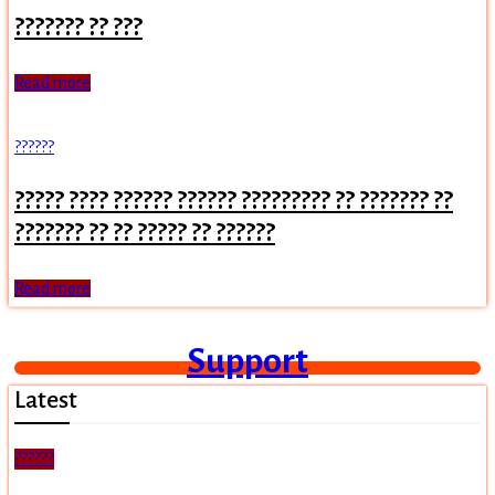
??????? ?? ???
Read more
??????
????? ???? ?????? ?????? ????????? ?? ??????? ??
??????? ?? ?? ????? ?? ??????
Read more
Support
Latest
??????