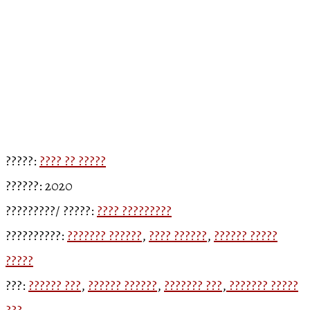
?????:
???? ?? ?????
??????: 2020
?????????/ ?????:
???? ?????????
??????????:
??????? ??????
,
???? ??????
,
?????? ?????
?????
???:
?????? ???
,
?????? ??????
,
??????? ???
,
??????? ?????