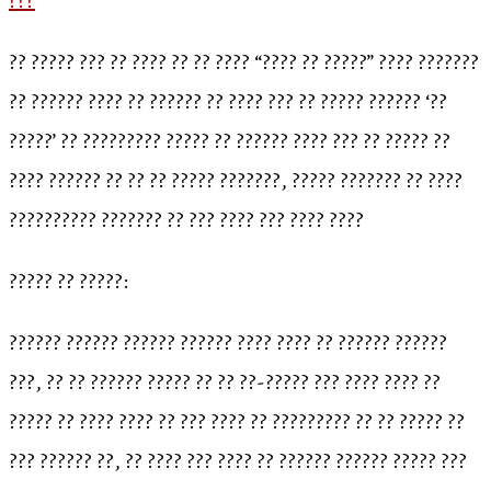
???
?? ????? ??? ?? ???? ?? ?? ???? “???? ?? ?????” ???? ???????
?? ?????? ???? ?? ?????? ?? ???? ??? ?? ????? ?????? ‘??
?????’ ?? ????????? ????? ?? ?????? ???? ??? ?? ????? ??
???? ?????? ?? ?? ?? ????? ???????, ????? ??????? ?? ????
?????????? ??????? ?? ??? ???? ??? ???? ????
????? ?? ?????:
?????? ?????? ?????? ?????? ???? ???? ?? ?????? ??????
???, ?? ?? ?????? ????? ?? ?? ??-????? ??? ???? ???? ??
????? ?? ???? ???? ?? ??? ???? ?? ????????? ?? ?? ????? ??
??? ?????? ??, ?? ???? ??? ???? ?? ?????? ?????? ????? ???