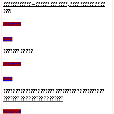
???????????? – ?????? ??? ????, ???? ?????? ?? ??
???!
Read more
??????
??????? ?? ???
Read more
??????
????? ???? ?????? ?????? ????????? ?? ??????? ??
??????? ?? ?? ????? ?? ??????
Read more