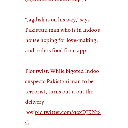
"Jagdish is on his way," says
Pakistani man who is in Indoo's
house hoping for love-making,
and orders food from app
Plot twist: While bigoted Indoo
suspects Pakistani man to be
terrorist, turns out it out the
delivery
boy!
pic.twitter.com/qoxDJKN18
C