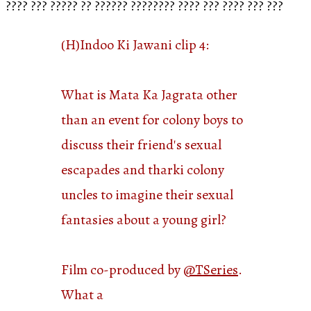
???? ??? ????? ?? ?????? ???????? ???? ??? ???? ??? ???
(H)Indoo Ki Jawani clip 4:
What is Mata Ka Jagrata other
than an event for colony boys to
discuss their friend's sexual
escapades and tharki colony
uncles to imagine their sexual
fantasies about a young girl?
Film co-produced by
@TSeries
.
What a