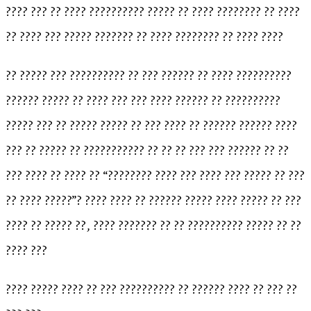
???? ??? ?? ???? ?????????? ????? ?? ???? ???????? ?? ????
?? ???? ??? ????? ??????? ?? ???? ???????? ?? ???? ????
?? ????? ??? ?????????? ?? ??? ?????? ?? ???? ??????????
?????? ????? ?? ???? ??? ??? ???? ?????? ?? ??????????
????? ??? ?? ????? ????? ?? ??? ???? ?? ?????? ?????? ????
??? ?? ????? ?? ??????????? ?? ?? ?? ??? ??? ?????? ?? ??
??? ???? ?? ???? ?? “???????? ???? ??? ???? ??? ????? ?? ???
?? ???? ?????”? ???? ???? ?? ?????? ????? ???? ????? ?? ???
???? ?? ????? ??, ???? ??????? ?? ?? ?????????? ????? ?? ??
???? ???
???? ????? ???? ?? ??? ?????????? ?? ?????? ???? ?? ??? ??