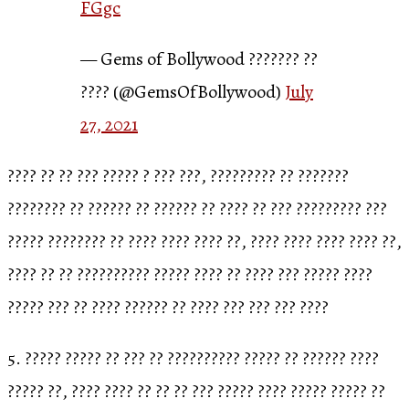
FGgc
— Gems of Bollywood ??????? ??
???? (@GemsOfBollywood)
July
27, 2021
???? ?? ?? ??? ????? ? ??? ???, ????????? ?? ???????
???????? ?? ?????? ?? ?????? ?? ???? ?? ??? ????????? ???
????? ???????? ?? ???? ???? ???? ??, ???? ???? ???? ???? ??,
???? ?? ?? ?????????? ????? ???? ?? ???? ??? ????? ????
????? ??? ?? ???? ?????? ?? ???? ??? ??? ??? ????
5. ????? ????? ?? ??? ?? ?????????? ????? ?? ?????? ????
????? ??, ???? ???? ?? ?? ?? ??? ????? ???? ????? ????? ??