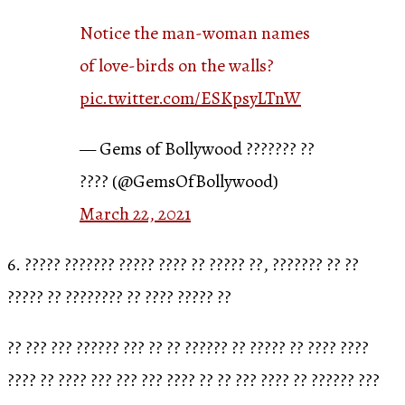
Notice the man-woman names
of love-birds on the walls?
pic.twitter.com/ESKpsyLTnW
— Gems of Bollywood ??????? ??
???? (@GemsOfBollywood)
March 22, 2021
6. ????? ??????? ????? ???? ?? ????? ??, ??????? ?? ??
????? ?? ???????? ?? ???? ????? ??
?? ??? ??? ?????? ??? ?? ?? ?????? ?? ????? ?? ???? ????
???? ?? ???? ??? ??? ??? ???? ?? ?? ??? ???? ?? ?????? ???