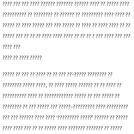
???? ??? ??? ???? ?????? ??????? ?????? ???? ?? ????? ????
?????????? ?? ???????? ?? ?????? ?? ????????? ???? ???? ??
????? ?? ???? ????? ??? ??? ????? ?? ???? ?? ???? ???? ?? ??
????? ??? ?? ?? ?? ???? ???? ???? ?? ?? ?? ? ??? ???? ??? ???
???? ???
???? ?? ???? ?????
????? ?? ??? ?? ???? ?? ?? ??? ??-????? ???????? ??
???????? ????? ????, ?? ???? ????? ?????? ?? ?? ???? ??
?????????? ???? ?? ???????????? ????? ?? ??? ????? ??
???????? ?? ??? ????? ??? ?????-????????? ???? ?????????
??? ??? ?????? ???? ???? ‘????????? ?????’ ?????? ?? ?????
???? ???? ??? ?? ?? ????? ???? ??????? ??????? ?? ?????