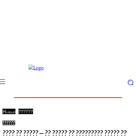
Home
??????
??????
???? ?? ????? – ?? ????? ?? ????????? ????? ??