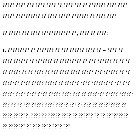
????? ???? ??? ???? ???? ?? ???? ??? ?? ??????? ???? ????
????? ?????????? ?? ???? ????? ??????? ?? ???? ????
?? ????? ??? ???? ???????????? ??, ???? ?? ????:
1. ????????? ?? ??????? ?? ??? ?????? ???? ?? – ???? ??
???? ?????? ?? ??????? ?? ????????? ?? ??? ?????? ?? ?? ??
?? ????? ?? ?? ???? ?? ??? ???? ???? ????? ??? ?????? ?? ??
??????? ???? ????? ????? ?? ?????? ???? ????????? ??? ???
????? ???? ???? ???? ????? ???? ??? ?? ??????? ????? ??????
??? ?? ?? ??? ????? ???? ????? ??? ?? ??? ?? ????????? ??
???? ??????, ???? ?? ????? ???? ?? ?????? ?? ?? ?????????
?? ??????? ?? ??? ???? ???? ???