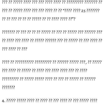
??? ?? ????? ???? ??? ??? ???? ???? ?? ????????? ??????? ??
??? ?? ????? ???? ??? ??? ???? ?? ?? “???? ???? 25 ???????
?? ?? ??? ?? ?? ?? ????? ?? ?? ???? ???? ??”?
??????? ?? ??? ?? ?? ?? ????? ?? ??? ?? ????? ??? ?????? ???
?? ???? ??? ???? ?? ????? ?????? ??? ?? ????? ?? ??? ???? ??
??? ???? ?? ???
???? ?? ?????????? ????????? ?? ?????? ????? ???, ?? ?????
??? ???? ?? ????? ?? ???? ??? ???? ???? ??? ?? ????
????????? ?? ????? ????? ???? ?? ??? ?? ????? ?? ??????
???????
4. ????? ????? ???? ?? ???? ?? ??? ???? ?? ??? ????? ????