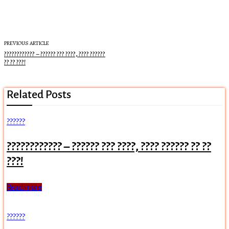
PREVIOUS ARTICLE
???????????? – ?????? ??? ????, ???? ??????
?? ?? ???!
Related Posts
??????
???????????? – ?????? ??? ????, ???? ?????? ?? ??
???!
Read more
??????