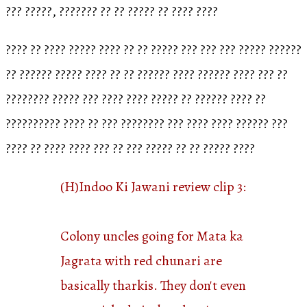
??? ?????, ??????? ?? ?? ????? ?? ???? ????
???? ?? ???? ????? ???? ?? ?? ????? ??? ??? ??? ????? ??????
?? ?????? ????? ???? ?? ?? ?????? ???? ?????? ???? ??? ??
???????? ????? ??? ???? ???? ????? ?? ?????? ???? ??
?????????? ???? ?? ??? ???????? ??? ???? ???? ?????? ???
???? ?? ???? ???? ??? ?? ??? ????? ?? ?? ????? ????
(H)Indoo Ki Jawani review clip 3:
Colony uncles going for Mata ka
Jagrata with red chunari are
basically tharkis. They don't even