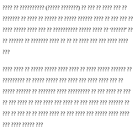
???? ?? ?????????? (????? ???????) ?? ??? ?? ???? ??? ??
??????? ?? ???? ?? ????? ?? ????? ?????? ???? ?? ??? ??? ??
???? ????? ???? ??? ?? ?????????? ????? ???? ?? ‘??????’ ??
?? ?????? ?? ??????? ???? ?? ?? ?? ???? ??? ??? ???? ????
???
???? ???? ?? ????? ????? ???? ???? ?? ???? ????? ?????? ??
????????? ?? ????? ????? ??? ???? ??? ???? ???? ??? ??
????? ?????? ?? ??????? ???? ????????? ?? ??? ???? ?? ???
?? ??? ???? ?? ??? ???? ??? ???? ?? ??? ???? ??? ?????? ??
??? ?? ??? ?? ?? ???? ???? ?? ??? ???? ??? ????? ???? ????
??? ???? ????? ???