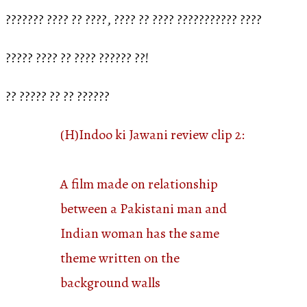
??????? ???? ?? ????, ???? ?? ???? ??????????? ????
????? ???? ?? ???? ?????? ??!
?? ????? ?? ?? ??????
(H)Indoo ki Jawani review clip 2:
A film made on relationship
between a Pakistani man and
Indian woman has the same
theme written on the
background walls