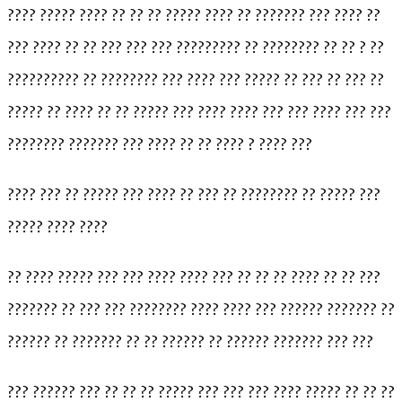
???? ????? ???? ?? ?? ?? ????? ???? ?? ??????? ??? ???? ??
??? ???? ?? ?? ??? ??? ??? ????????? ?? ???????? ?? ?? ? ??
?????????? ?? ???????? ??? ???? ??? ????? ?? ??? ?? ??? ??
????? ?? ???? ?? ?? ????? ??? ???? ???? ??? ??? ???? ??? ???
???????? ??????? ??? ???? ?? ?? ???? ? ???? ???
???? ??? ?? ????? ??? ???? ?? ??? ?? ???????? ?? ????? ???
????? ???? ????
?? ???? ????? ??? ??? ???? ???? ??? ?? ?? ?? ???? ?? ?? ???
??????? ?? ??? ??? ???????? ???? ???? ??? ?????? ??????? ??
?????? ?? ??????? ?? ?? ?????? ?? ?????? ??????? ??? ???
??? ?????? ??? ?? ?? ?? ????? ??? ??? ??? ???? ????? ?? ?? ??