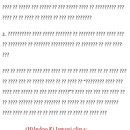
???? ?? ????? ??? ????? ?? ??? ????? ???? ?? ????????? ???
???? ?? ?? ???? ?? ????? ?? ??? ??? ???????
2. ?????????? ???? ????? ??????? ?? ??????? ???? ???? ???
?? ???????? ?? ??????? ?????????? ?? ??????? ?? ??? ????
???
??? ?? ???? ?? ???? ??? ???? ?? ?? ?? ???? ??? ?? ?? ???? ???
?? ???? ??? ?? ????? ???? ?? ?? ???? ?? “???????? ???? ???
???? ??? ????? ?? ??? ???? ?????”? ???? ??? ??? ??? ???? ??
?? ???? ?????? ???? ??????? ?? ????? ?? ???? ??? ??????
???? ???? ?? ??? ?? ?? ???? ??? ?? ???? ?? ???? ???
(H)Indoo Ki Jawani clip 5: