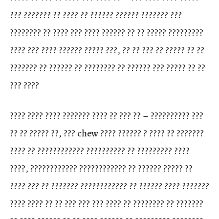
??? ??????? ?? ???? ?? ?????? ?????? ??????? ???
???????? ?? ???? ??? ???? ?????? ?? ?? ????? ?????????
???? ??? ???? ?????? ????? ???, ?? ?? ??? ?? ????? ?? ??
??????? ?? ?????? ?? ???????? ?? ?????? ??? ????? ?? ??
??? ????
???? ???? ???? ??????? ???? ?? ??? ?? – ?????????? ???
?? ?? ????? ??, ??? chew ???? ?????? ? ???? ?? ???????
???? ?? ???????????? ?????????? ?? ????????? ????
????, ???????????? ???????????? ?? ?????? ????? ??
???? ??? ?? ??????? ???????????? ?? ?????? ???? ???????
???? ???? ?? ?? ??? ??? ??? ???? ?? ???????? ?? ???????