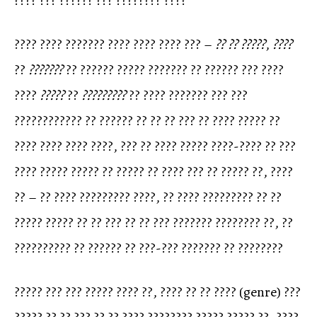
???? ??? ?????? ??? ???????? ????
???? ???? ??????? ???? ???? ???? ??? –
?? ?? ?????
,
????
??
???????
?? ?????? ????? ??????? ?? ?????? ??? ????
????
?????
??
?????????
?? ???? ??????? ??? ???
???????????? ?? ?????? ?? ?? ?? ??? ?? ???? ????? ??
???? ???? ???? ????, ??? ?? ???? ????? ????-???? ?? ???
???? ????? ????? ?? ????? ?? ???? ??? ?? ????? ??, ????
?? – ?? ???? ????????? ????, ?? ???? ????????? ?? ??
????? ????? ?? ?? ??? ?? ?? ??? ??????? ???????? ??, ??
?????????? ?? ?????? ?? ???-??? ??????? ?? ????????
????? ??? ??? ????? ???? ??, ???? ?? ?? ???? (genre) ???