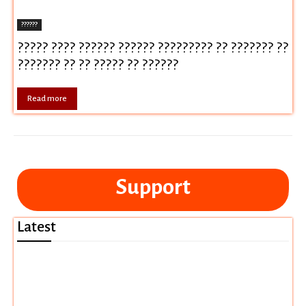
??????
????? ???? ?????? ?????? ????????? ?? ??????? ??
??????? ?? ?? ????? ?? ??????
Read more
Support
Latest