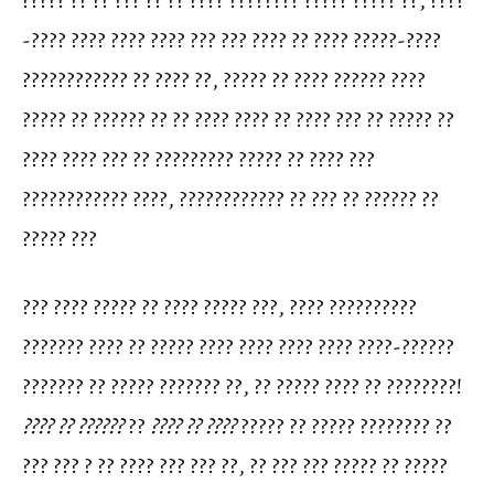
????? ?? ?? ??? ?? ?? ???? ???????? ????? ????? ??, ????
-???? ???? ???? ???? ??? ??? ???? ?? ???? ?????-????
???????????? ?? ???? ??, ????? ?? ???? ?????? ????
????? ?? ?????? ?? ?? ???? ???? ?? ???? ??? ?? ????? ??
???? ???? ??? ?? ????????? ????? ?? ???? ???
???????????? ????, ???????????? ?? ??? ?? ?????? ??
????? ???
??? ???? ????? ?? ???? ????? ???, ???? ??????????
??????? ???? ?? ????? ???? ???? ???? ???? ????-??????
??????? ?? ????? ??????? ??, ?? ????? ???? ?? ????????!
???? ?? ??????
??
???? ?? ????
????? ?? ????? ???????? ??
??? ??? ? ?? ???? ??? ??? ??, ?? ??? ??? ????? ?? ?????