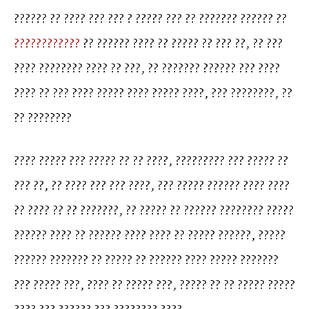
?????? ?? ???? ??? ??? ? ????? ??? ?? ??????? ?????? ??
????????????
?? ?????? ???? ?? ????? ?? ??? ??, ?? ???
???? ???????? ???? ?? ???, ?? ??????? ?????? ??? ????
???? ?? ??? ???? ????? ???? ????? ????, ??? ????????, ??
?? ????????
???? ????? ??? ????? ?? ?? ????, ????????? ??? ????? ??
??? ??, ?? ???? ??? ??? ????, ??? ????? ?????? ???? ????
?? ???? ?? ?? ???????, ?? ????? ?? ?????? ???????? ?????
?????? ???? ?? ?????? ???? ???? ?? ????? ??????, ?????
?????? ??????? ?? ????? ?? ?????? ???? ????? ???????
??? ????? ???, ???? ?? ????? ???, ????? ?? ?? ????? ?????