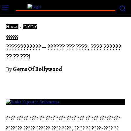
Home
??????
??????
???????????? – ?????? ??? ????, ???? ??????
?? ?? ???!
By
Gems Of Bollywood
???? ????? ???? ?? ???? ???? ???? ??? ?? ??? ?????????
??????? ????? ?????? ???? ????, ?? ?? ?? ????-???? ??