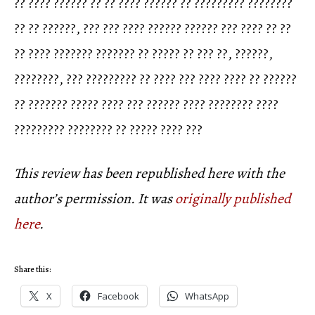
?? ???? ?????? ?? ?? ???? ?????? ?? ????????? ????????
?? ?? ??????, ??? ??? ???? ?????? ?????? ??? ???? ?? ??
?? ???? ??????? ??????? ?? ????? ?? ??? ??, ??????,
????????, ??? ????????? ?? ???? ??? ???? ???? ?? ??????
?? ??????? ????? ???? ??? ?????? ???? ???????? ????
????????? ???????? ?? ????? ???? ???
This review has been republished here with the
author’s permission. It was
originally published
here
.
Share this:
X
Facebook
WhatsApp