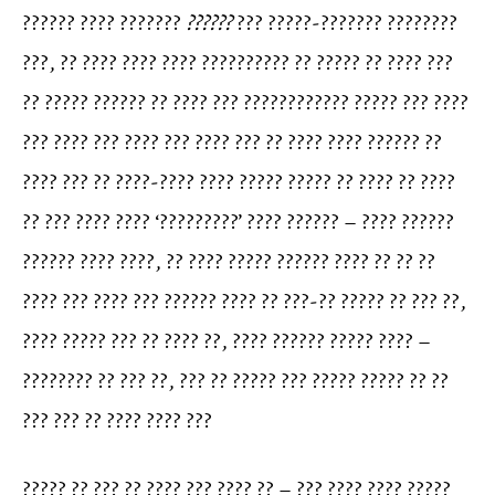
?????? ???? ???????
??????
??? ?????-??????? ????????
???, ?? ???? ???? ???? ?????????? ?? ????? ?? ???? ???
?? ????? ?????? ?? ???? ??? ???????????? ????? ??? ????
??? ???? ??? ???? ??? ???? ??? ?? ???? ???? ?????? ??
???? ??? ?? ????-???? ???? ????? ????? ?? ???? ?? ????
?? ??? ???? ???? ‘?????????’ ???? ?????? – ???? ??????
?????? ???? ????, ?? ???? ????? ?????? ???? ?? ?? ??
???? ??? ???? ??? ?????? ???? ?? ???-?? ????? ?? ??? ??,
???? ????? ??? ?? ???? ??, ???? ?????? ????? ???? –
???????? ?? ??? ??, ??? ?? ????? ??? ????? ????? ?? ??
??? ??? ?? ???? ???? ???
????? ?? ??? ?? ???? ??? ???? ?? – ??? ???? ???? ?????