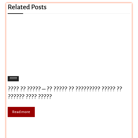
Related Posts
??????
???? ?? ????? – ?? ????? ?? ????????? ????? ??
?????? ???? ?????
Read more