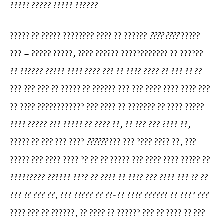
????? ????? ????? ??????
????? ?? ????? ???????? ???? ?? ??????
???? ????
?????
??? – ????? ?????, ???? ?????? ???????????? ?? ??????
?? ?????? ????? ???? ???? ??? ?? ???? ???? ?? ??? ?? ??
??? ??? ??? ?? ????? ?? ?????? ??? ??? ???? ???? ???? ???
?? ???? ???????????? ??? ???? ?? ??????? ?? ???? ?????
???? ????? ??? ????? ?? ???? ??, ?? ??? ??? ???? ??,
????? ?? ??? ??? ????
??????
??? ??? ???? ???? ??, ???
????? ??? ???? ???? ?? ?? ?? ????? ??? ???? ???? ????? ??
????????? ?????? ???? ?? ???? ?? ???? ??? ???? ??? ?? ??
??? ?? ??? ??, ??? ????? ?? ??-?? ???? ?????? ?? ???? ???
???? ??? ?? ??????, ?? ???? ?? ?????? ??? ?? ???? ?? ???