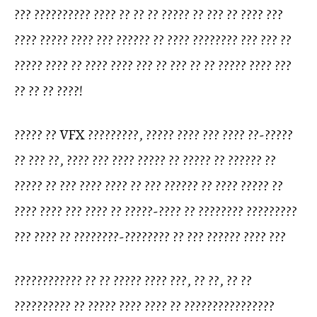
??? ?????????? ???? ?? ?? ?? ????? ?? ??? ?? ???? ???
???? ????? ???? ??? ?????? ?? ???? ???????? ??? ??? ??
????? ???? ?? ???? ???? ??? ?? ??? ?? ?? ????? ???? ???
?? ?? ?? ????!
????? ?? VFX ?????????, ????? ???? ??? ???? ??-?????
?? ??? ??, ???? ??? ???? ????? ?? ????? ?? ?????? ??
????? ?? ??? ???? ???? ?? ??? ?????? ?? ???? ????? ??
???? ???? ??? ???? ?? ?????-???? ?? ???????? ?????????
??? ???? ?? ????????-???????? ?? ??? ?????? ???? ???
???????????? ?? ?? ????? ???? ???, ?? ??, ?? ??
?????????? ?? ????? ???? ???? ?? ????????????????